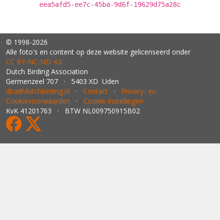
eea5afd5-ee7c-45ba-9d6f-19629d75a28c
© 1998-2026
Alle foto's en content op deze website gelicenseerd onder
CC BY‑NC‑ND 4.0
Dutch Birding Association
Germenzeel 707 · 5403 XD Uden
dba@dutchbirding.nl
·
Contact
·
Privacy- en
Cookievoorwaarden
·
Cookie-instellingen
KvK 41201763 · BTW NL009750915B02