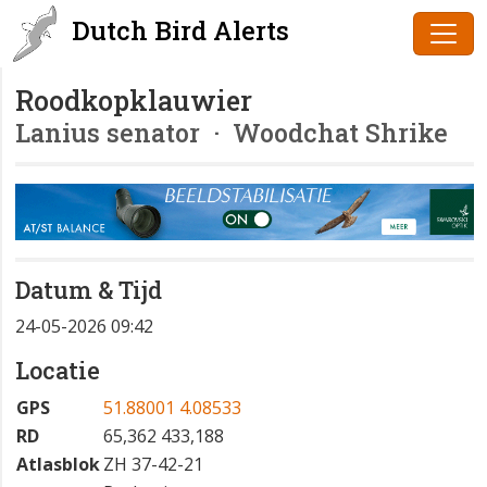
Dutch Bird Alerts
Roodkopklauwier
Lanius senator
· Woodchat Shrike
Datum & Tijd
24-05-2026 09:42
Locatie
GPS
51.88001 4.08533
RD
65,362 433,188
Atlasblok
ZH 37-42-21