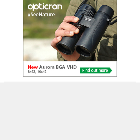
© 2005-2026
Alle foto's en content en content op deze website gelicenseerd
onder
CC BY‑NC‑ND 4.0
Dutch Birding Association
Germenzeel 707 · 5403 XD Uden
dutchbirdalerts@dutchbirding.nl
·
Contact
·
Privacy- en
Cookie-voorwaarden
·
Cookie-instellingen