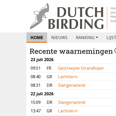
HOME
NIEUWS
RANKING
LIJS
Recente waarnemingen
23 juli 2026
09:51
FR
Gestreepte Strandloper
08:40
GR
Lachstern
08:31
DR
Slangenarend
22 juli 2026
15:09
DR
Slangenarend
13:47
GR
Lachstern