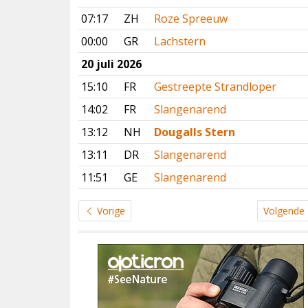
07:17
ZH
Roze Spreeuw
00:00
GR
Lachstern
20 juli 2026
15:10
FR
Gestreepte Strandloper
14:02
FR
Slangenarend
13:12
NH
Dougalls Stern
13:11
DR
Slangenarend
11:51
GE
Slangenarend
Vorige
Volgende