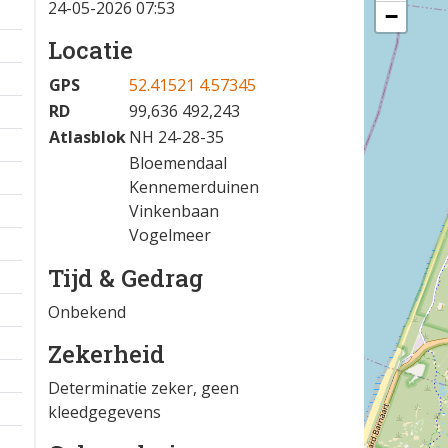
24-05-2026 07:53
−
Locatie
GPS
52.41521 4.57345
RD
99,636 492,243
Atlasblok
NH 24-28-35
Bloemendaal
Kennemerduinen
Vinkenbaan
Vogelmeer
Tijd & Gedrag
Onbekend
Zekerheid
Determinatie zeker, geen
kleedgegevens