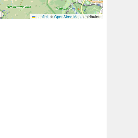
Leaflet
|
©
OpenStreetMap
contributors