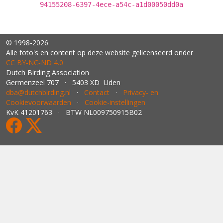
94155208-6397-4ece-a54c-a1d00050dd0a
© 1998-2026
Alle foto's en content op deze website gelicenseerd onder
CC BY‑NC‑ND 4.0
Dutch Birding Association
Germenzeel 707 · 5403 XD Uden
dba@dutchbirding.nl
·
Contact
·
Privacy- en
Cookievoorwaarden
·
Cookie-instellingen
KvK 41201763 · BTW NL009750915B02