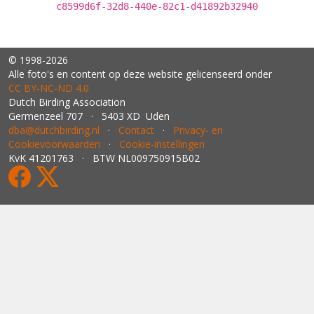
c8599d6f-32d8-440e-82c1-d41892b32940
© 1998-2026
Alle foto's en content op deze website gelicenseerd onder
CC BY‑NC‑ND 4.0
Dutch Birding Association
Germenzeel 707 · 5403 XD Uden
dba@dutchbirding.nl
·
Contact
·
Privacy- en
Cookievoorwaarden
·
Cookie-instellingen
KvK 41201763 · BTW NL009750915B02