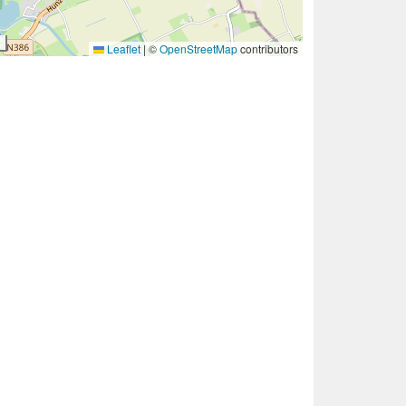
Leaflet
|
©
OpenStreetMap
contributors