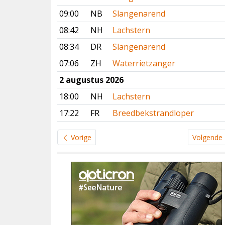
09:00
NB
Slangenarend
08:42
NH
Lachstern
08:34
DR
Slangenarend
07:06
ZH
Waterrietzanger
2 augustus 2026
18:00
NH
Lachstern
17:22
FR
Breedbekstrandloper
Vorige
Volgende