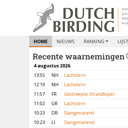
HOME
NIEUWS
RANKING
LIJS
Recente waarnemingen
4 augustus 2026
13:55
NH
Lachstern
12:19
NH
Lachstern
11:57
FR
Gestreepte Strandloper
11:02
GR
Lachstern
10:23
DR
Slangenarend
10:23
LI
Slangenarend