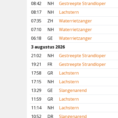
08:42
NH
Gestreepte Strandloper
08:17
NH
Lachstern
07:35
ZH
Waterrietzanger
07:10
NH
Waterrietzanger
06:18
GE
Waterrietzanger
3 augustus 2026
21:02
NH
Gestreepte Strandloper
19:21
FR
Gestreepte Strandloper
17:58
GR
Lachstern
17:15
NH
Lachstern
13:29
GE
Slangenarend
11:59
GR
Lachstern
11:14
NH
Lachstern
10:52
DR
Slangenarend