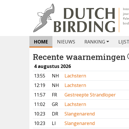
HOME
NIEUWS
RANKING
LIJS
Recente waarnemingen
4 augustus 2026
13:55
NH
Lachstern
12:19
NH
Lachstern
11:57
FR
Gestreepte Strandloper
11:02
GR
Lachstern
10:23
DR
Slangenarend
10:23
LI
Slangenarend