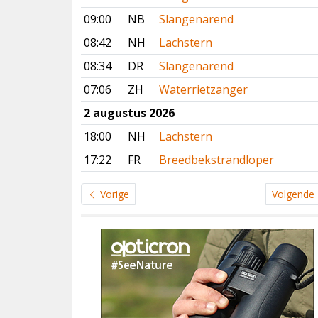
09:00
NB
Slangenarend
08:42
NH
Lachstern
08:34
DR
Slangenarend
07:06
ZH
Waterrietzanger
2 augustus 2026
18:00
NH
Lachstern
17:22
FR
Breedbekstrandloper
Vorige
Volgende