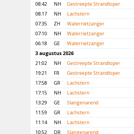
08:42
NH
Gestreepte Strandloper
08:17
NH
Lachstern
07:35
ZH
Waterrietzanger
07:10
NH
Waterrietzanger
06:18
GE
Waterrietzanger
3 augustus 2026
21:02
NH
Gestreepte Strandloper
19:21
FR
Gestreepte Strandloper
17:58
GR
Lachstern
17:15
NH
Lachstern
13:29
GE
Slangenarend
11:59
GR
Lachstern
11:14
NH
Lachstern
10:52
DR
Slangenarend