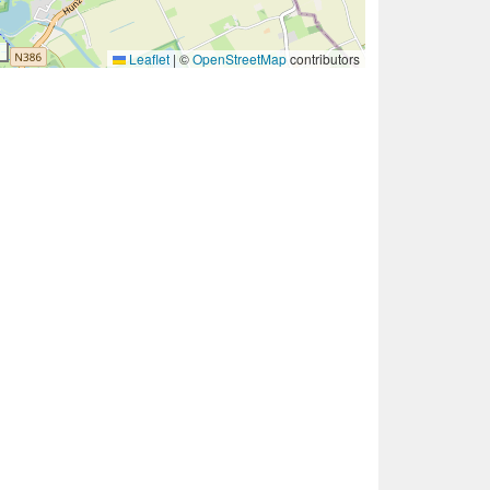
Leaflet
|
©
OpenStreetMap
contributors