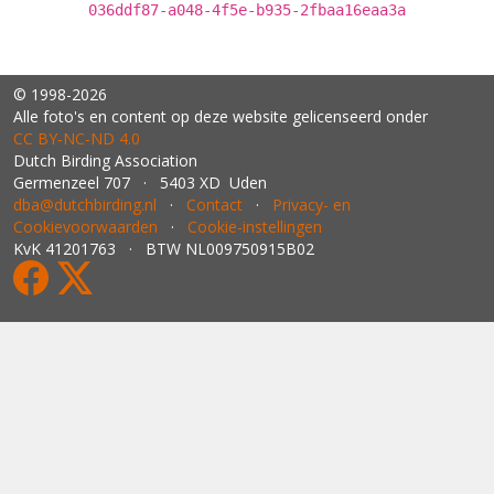
036ddf87-a048-4f5e-b935-2fbaa16eaa3a
© 1998-2026
Alle foto's en content op deze website gelicenseerd onder
CC BY‑NC‑ND 4.0
Dutch Birding Association
Germenzeel 707 · 5403 XD Uden
dba@dutchbirding.nl
·
Contact
·
Privacy- en
Cookievoorwaarden
·
Cookie-instellingen
KvK 41201763 · BTW NL009750915B02