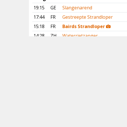
19:15
GE
Slangenarend
17:44
FR
Gestreepte Strandloper
15:18
FR
Bairds Strandloper
14:28
ZH
Waterrietzanger
14:13
GE
Slangenarend
14:10
NH
Waterrietzanger
11:31
DR
Slangenarend
Vorige
Volgende
Copyright
© 2005-2026
Alle foto's en content en content op deze website