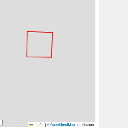
Leaflet
|
©
OpenStreetMap
contributors