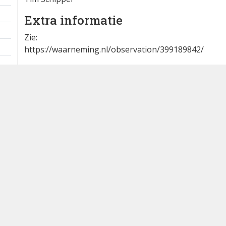
Extra informatie
Zie:
https://waarneming.nl/observation/399189842/
Bron
DB Alerts App voor Android
Dutch Birding Association
Germenzeel 707 · 5403 XD Uden