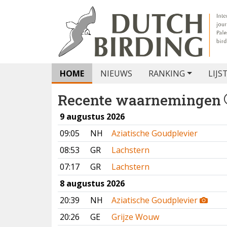
HOME
NIEUWS
RANKING
LIJS
Recente waarnemingen
9 augustus 2026
09:05
NH
Aziatische Goudplevier
08:53
GR
Lachstern
07:17
GR
Lachstern
8 augustus 2026
20:39
NH
Aziatische Goudplevier
20:26
GE
Grijze Wouw