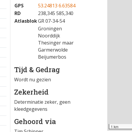
GPS
53.24813 6.63584
RD
238,345 585,340
Atlasblok
GR 07-34-54
Groningen
Noorddijk
Thesinger maar
Garmerwolde
Beijumerbos
Tijd & Gedrag
Wordt nu gezien
Zekerheid
Determinatie zeker, geen
kleedgegevens
Gehoord via
1 km
Tim Schipper