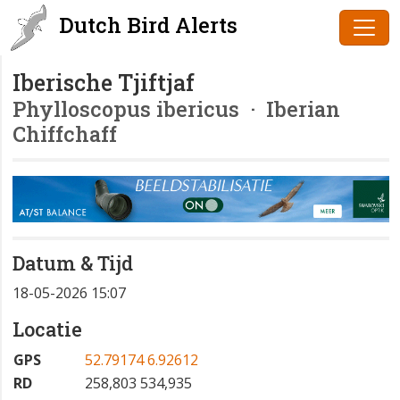
Dutch Bird Alerts
Iberische Tjiftjaf
Phylloscopus ibericus
· Iberian
Chiffchaff
Datum & Tijd
18-05-2026 15:07
Locatie
GPS
52.79174 6.92612
RD
258,803 534,935