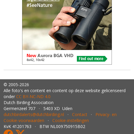
© 2005-2026
Alle foto's en content en content op deze website gelicenseerd
onder
CC BY‑NC‑ND 4.0
Dutch Birding Association
Germenzeel 707 · 5403 XD Uden
dutchbirdalerts@dutchbirding.nl
·
Contact
·
Privacy- en
Cookie-voorwaarden
·
Cookie-instellingen
KvK 41201763 · BTW NL009750915B02