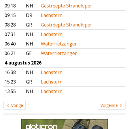
09:18
NH
Gestreepte Strandloper
09:15
DR
Lachstern
08:28
GR
Gestreepte Strandloper
07:31
NH
Lachstern
06:40
NH
Waterrietzanger
06:21
GE
Waterrietzanger
4 augustus 2026
16:38
NH
Lachstern
15:23
GR
Lachstern
13:55
NH
Lachstern
Vorige
Volgende