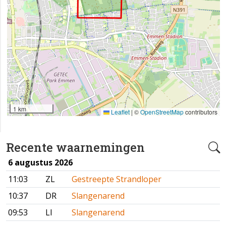
1 km
Leaflet
|
©
OpenStreetMap
contributors
Recente waarnemingen
6 augustus 2026
11:03
ZL
Gestreepte Strandloper
10:37
DR
Slangenarend
09:53
LI
Slangenarend