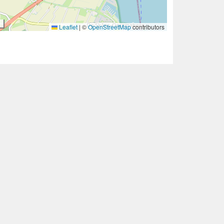
Leaflet
|
©
OpenStreetMap
contributors