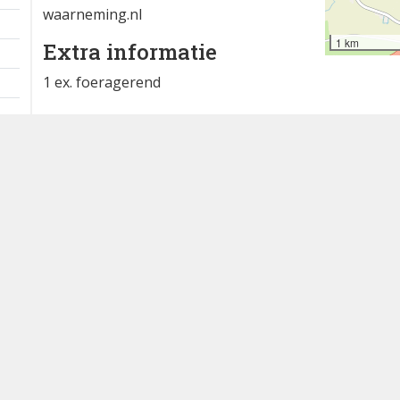
waarneming.nl
1 km
Extra informatie
1 ex. foeragerend
Waddenzee - Hoek van de Bant
Waargenomen door: Dirk Haaijema
Bron
waarneming.nl