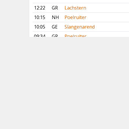
12:22
GR
Lachstern
10:15
NH
Poelruiter
10:05
GE
Slangenarend
09:34
GR
Poelruiter
08:50
DR
Slangenarend
08:26
NH
Grote Kanoet
08:17
GR
Lachstern
Vorige
Volgende