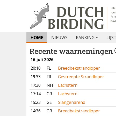
HOME
NIEUWS
RANKING
LIJS
Recente waarnemingen
16 juli 2026
20:10
FL
Breedbekstrandloper
19:33
FR
Gestreepte Strandloper
17:30
NH
Lachstern
17:14
GR
Lachstern
15:23
GE
Slangenarend
14:36
GR
Breedbekstrandloper