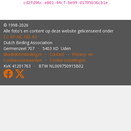
cd2fd96c-e801-44cf-be99-d1705b36cb1e
© 1998-2026
Alle foto's en content op deze website gelicenseerd onder
CC BY‑NC‑ND 4.0
Dutch Birding Association
Germenzeel 707 · 5403 XD Uden
dba@dutchbirding.nl
·
Contact
·
Privacy- en
Cookievoorwaarden
·
Cookie-instellingen
KvK 41201763 · BTW NL009750915B02