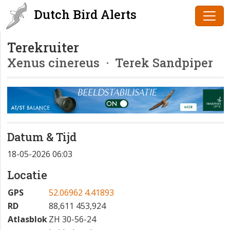
Dutch Bird Alerts
Terekruiter
Xenus cinereus
· Terek Sandpiper
Datum & Tijd
18-05-2026 06:03
Locatie
GPS
52.06962 4.41893
RD
88,611 453,924
Atlasblok
ZH 30-56-24