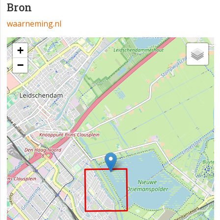
Bron
waarneming.nl
+
−