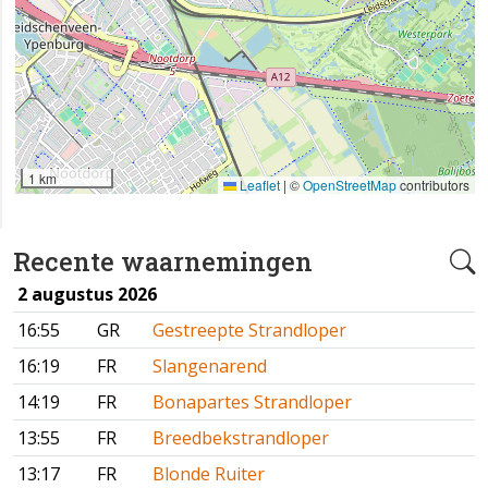
1 km
Leaflet
|
©
OpenStreetMap
contributors
Recente waarnemingen
2 augustus 2026
16:55
GR
Gestreepte Strandloper
16:19
FR
Slangenarend
14:19
FR
Bonapartes Strandloper
13:55
FR
Breedbekstrandloper
13:17
FR
Blonde Ruiter