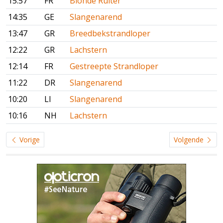
15:57
FR
Blonde Ruiter
14:35
GE
Slangenarend
13:47
GR
Breedbekstrandloper
12:22
GR
Lachstern
12:14
FR
Gestreepte Strandloper
11:22
DR
Slangenarend
10:20
LI
Slangenarend
10:16
NH
Lachstern
Vorige
Volgende