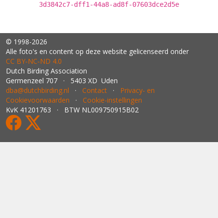
3d3842c7-dff1-44a8-ad8f-07603dce2d5e
© 1998-2026
Alle foto's en content op deze website gelicenseerd onder
CC BY‑NC‑ND 4.0
Dutch Birding Association
Germenzeel 707 · 5403 XD Uden
dba@dutchbirding.nl
·
Contact
·
Privacy- en
Cookievoorwaarden
·
Cookie-instellingen
KvK 41201763 · BTW NL009750915B02