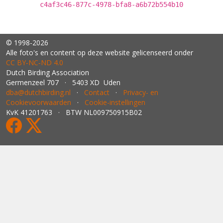
c4af3c46-877c-4978-bfa8-a6b72b554b10
© 1998-2026
Alle foto's en content op deze website gelicenseerd onder
CC BY‑NC‑ND 4.0
Dutch Birding Association
Germenzeel 707 · 5403 XD Uden
dba@dutchbirding.nl
·
Contact
·
Privacy- en
Cookievoorwaarden
·
Cookie-instellingen
KvK 41201763 · BTW NL009750915B02