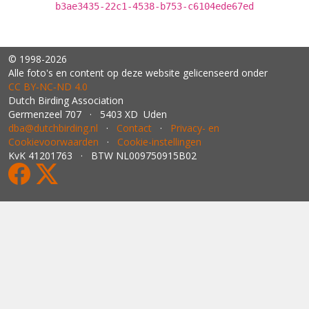
b3ae3435-22c1-4538-b753-c6104ede67ed
© 1998-2026
Alle foto's en content op deze website gelicenseerd onder
CC BY‑NC‑ND 4.0
Dutch Birding Association
Germenzeel 707 · 5403 XD Uden
dba@dutchbirding.nl
·
Contact
·
Privacy- en
Cookievoorwaarden
·
Cookie-instellingen
KvK 41201763 · BTW NL009750915B02