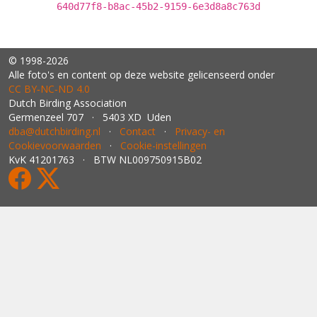
640d77f8-b8ac-45b2-9159-6e3d8a8c763d
© 1998-2026
Alle foto's en content op deze website gelicenseerd onder
CC BY‑NC‑ND 4.0
Dutch Birding Association
Germenzeel 707 · 5403 XD Uden
dba@dutchbirding.nl
·
Contact
·
Privacy- en
Cookievoorwaarden
·
Cookie-instellingen
KvK 41201763 · BTW NL009750915B02