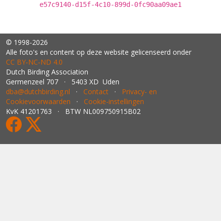
e57c9140-d15f-4c10-899d-0fc90aa09ae1
© 1998-2026
Alle foto's en content op deze website gelicenseerd onder
CC BY‑NC‑ND 4.0
Dutch Birding Association
Germenzeel 707 · 5403 XD Uden
dba@dutchbirding.nl
·
Contact
·
Privacy- en
Cookievoorwaarden
·
Cookie-instellingen
KvK 41201763 · BTW NL009750915B02