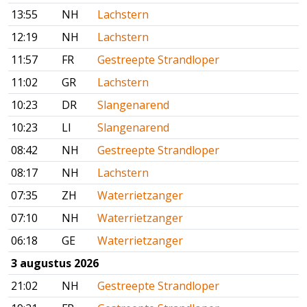
13:55
NH
Lachstern
12:19
NH
Lachstern
11:57
FR
Gestreepte Strandloper
11:02
GR
Lachstern
10:23
DR
Slangenarend
10:23
LI
Slangenarend
08:42
NH
Gestreepte Strandloper
08:17
NH
Lachstern
07:35
ZH
Waterrietzanger
07:10
NH
Waterrietzanger
06:18
GE
Waterrietzanger
3 augustus 2026
21:02
NH
Gestreepte Strandloper