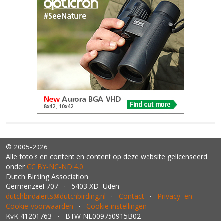
© 2005-2026
Alle foto's en content en content op deze website gelicenseerd
onder
CC BY‑NC‑ND 4.0
Dutch Birding Association
Germenzeel 707 · 5403 XD Uden
dutchbirdalerts@dutchbirding.nl
·
Contact
·
Privacy- en
Cookie-voorwaarden
·
Cookie-instellingen
KvK 41201763 · BTW NL009750915B02