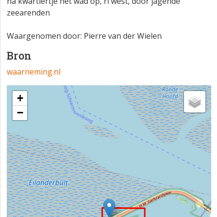
na kwartiertje het wad op, ri west, door jagende
zeearenden
Waargenomen door: Pierre van der Wielen
Bron
waarneming.nl
+
−