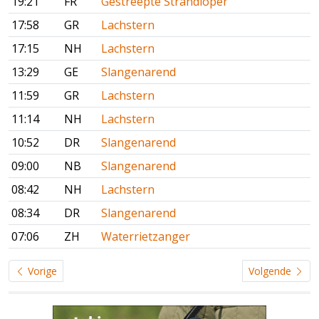
19:21
FR
Gestreepte Strandloper
17:58
GR
Lachstern
17:15
NH
Lachstern
13:29
GE
Slangenarend
11:59
GR
Lachstern
11:14
NH
Lachstern
10:52
DR
Slangenarend
09:00
NB
Slangenarend
08:42
NH
Lachstern
08:34
DR
Slangenarend
07:06
ZH
Waterrietzanger
Vorige
Volgende