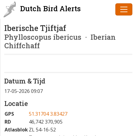
Dutch Bird Alerts
Iberische Tjiftjaf
Phylloscopus ibericus
· Iberian
Chiffchaff
Datum & Tijd
17-05-2026 09:07
Locatie
GPS
51.31704 3.83427
RD
46,742 370,905
Atlasblok
ZL 54-16-52