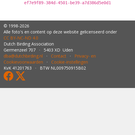
ef7e9f89-384d-4501-be39-a7d386d5e0d1
© 1998-2026
Alle foto's en content op deze website gelicenseerd onder
CC BY‑NC‑ND 4.0
Dutch Birding Association
Germenzeel 707 · 5403 XD Uden
dba@dutchbirding.nl
·
Contact
·
Privacy- en
Cookievoorwaarden
·
Cookie-instellingen
KvK 41201763 · BTW NL009750915B02