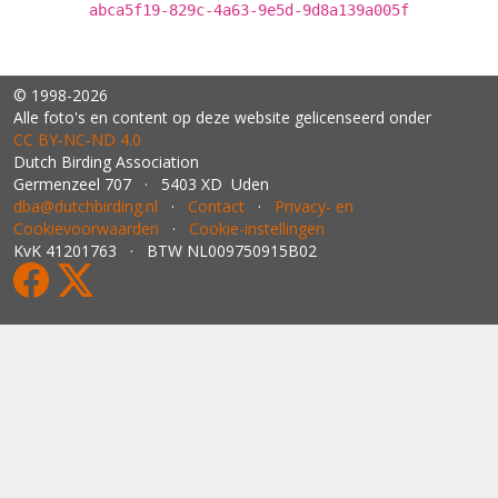
abca5f19-829c-4a63-9e5d-9d8a139a005f
© 1998-2026
Alle foto's en content op deze website gelicenseerd onder
CC BY‑NC‑ND 4.0
Dutch Birding Association
Germenzeel 707 · 5403 XD Uden
dba@dutchbirding.nl
·
Contact
·
Privacy- en
Cookievoorwaarden
·
Cookie-instellingen
KvK 41201763 · BTW NL009750915B02