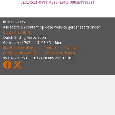
ca31451d-0a91-439b-a0f2-3861b39193af
© 1998-2026
Alle foto's en content op deze website gelicenseerd onder
CC BY‑NC‑ND 4.0
Dutch Birding Association
Germenzeel 707 · 5403 XD Uden
dba@dutchbirding.nl
·
Contact
·
Privacy- en
Cookievoorwaarden
·
Cookie-instellingen
KvK 41201763 · BTW NL009750915B02