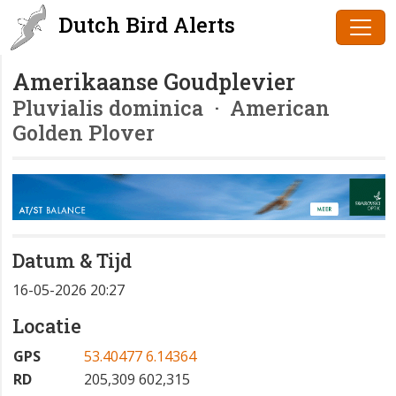
Dutch Bird Alerts
Amerikaanse Goudplevier
Pluvialis dominica
· American
Golden Plover
Datum & Tijd
16-05-2026 20:27
Locatie
GPS
53.40477 6.14364
RD
205,309 602,315