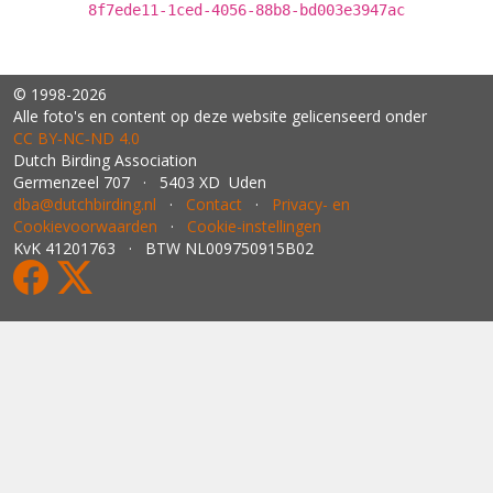
8f7ede11-1ced-4056-88b8-bd003e3947ac
© 1998-2026
Alle foto's en content op deze website gelicenseerd onder
CC BY‑NC‑ND 4.0
Dutch Birding Association
Germenzeel 707 · 5403 XD Uden
dba@dutchbirding.nl
·
Contact
·
Privacy- en
Cookievoorwaarden
·
Cookie-instellingen
KvK 41201763 · BTW NL009750915B02