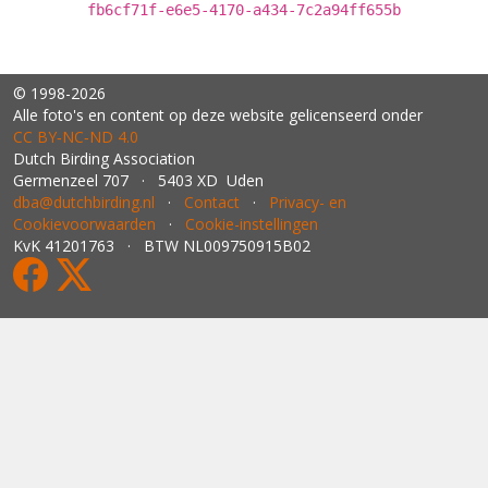
fb6cf71f-e6e5-4170-a434-7c2a94ff655b
© 1998-2026
Alle foto's en content op deze website gelicenseerd onder
CC BY‑NC‑ND 4.0
Dutch Birding Association
Germenzeel 707 · 5403 XD Uden
dba@dutchbirding.nl
·
Contact
·
Privacy- en
Cookievoorwaarden
·
Cookie-instellingen
KvK 41201763 · BTW NL009750915B02