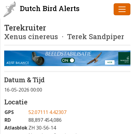
Dutch Bird Alerts
Terekruiter
Xenus cinereus
· Terek Sandpiper
Datum & Tijd
16-05-2026 00:00
Locatie
GPS
52.07111 4.42307
RD
88,897 454,086
Atlasblok
ZH 30-56-14