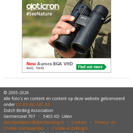
© 2005-2026
Alle foto's en content en content op deze website gelicenseerd
onder
CC BY‑NC‑ND 4.0
Dutch Birding Association
Germenzeel 707 · 5403 XD Uden
dutchbirdalerts@dutchbirding.nl
·
Contact
·
Privacy- en
Cookie-voorwaarden
·
Cookie-instellingen