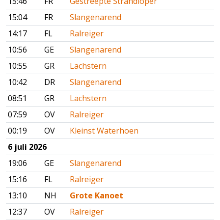
15:46
FR
Gestreepte Strandloper
15:04
FR
Slangenarend
14:17
FL
Ralreiger
10:56
GE
Slangenarend
10:55
GR
Lachstern
10:42
DR
Slangenarend
08:51
GR
Lachstern
07:59
OV
Ralreiger
00:19
OV
Kleinst Waterhoen
6 juli 2026
19:06
GE
Slangenarend
15:16
FL
Ralreiger
13:10
NH
Grote Kanoet
12:37
OV
Ralreiger