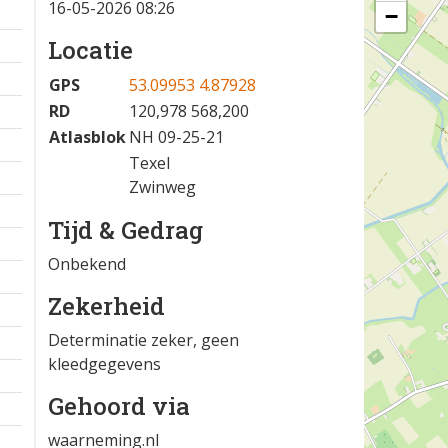
16-05-2026 08:26
−
Locatie
GPS
53.09953 4.87928
RD
120,978 568,200
Atlasblok
NH 09-25-21
Texel
Zwinweg
Tijd & Gedrag
Onbekend
Zekerheid
Determinatie zeker, geen
kleedgegevens
Gehoord via
waarneming.nl