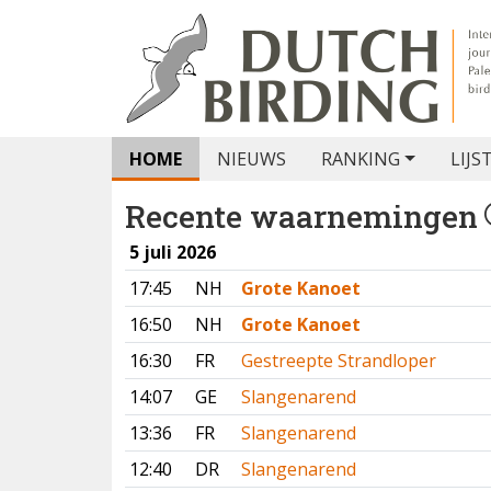
HOME
NIEUWS
RANKING
LIJS
Recente waarnemingen
5 juli 2026
17:45
NH
Grote Kanoet
16:50
NH
Grote Kanoet
16:30
FR
Gestreepte Strandloper
14:07
GE
Slangenarend
13:36
FR
Slangenarend
12:40
DR
Slangenarend