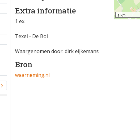
Extra informatie
1 km
1 ex.
Texel - De Bol
Waargenomen door: dirk eijkemans
Bron
waarneming.nl