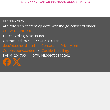
87617aba-52e8-4600-9659-444a919c0764
© 1998-2026
Alle foto's en content op deze website gelicenseerd onder
CC BY‑NC‑ND 4.0
Dutch Birding Association
Germenzeel 707 · 5403 XD Uden
dba@dutchbirding.nl
·
Contact
·
Privacy- en
Cookievoorwaarden
·
Cookie-instellingen
KvK 41201763 · BTW NL009750915B02