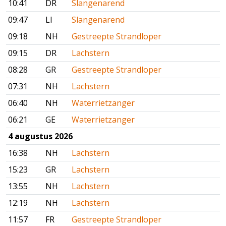
10:41
DR
Slangenarend
09:47
LI
Slangenarend
09:18
NH
Gestreepte Strandloper
09:15
DR
Lachstern
08:28
GR
Gestreepte Strandloper
07:31
NH
Lachstern
06:40
NH
Waterrietzanger
06:21
GE
Waterrietzanger
4 augustus 2026
16:38
NH
Lachstern
15:23
GR
Lachstern
13:55
NH
Lachstern
12:19
NH
Lachstern
11:57
FR
Gestreepte Strandloper