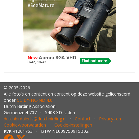
© 2005-2026
Alle foto's en content en content op deze website gelicenseerd
onder
CC BY‑NC‑ND 4.0
Dutch Birding Association
Germenzeel 707 · 5403 XD Uden
dutchbirdalerts@dutchbirding.nl
·
Contact
·
Privacy- en
Cookie-voorwaarden
·
Cookie-instellingen
KvK 41201763 · BTW NL009750915B02