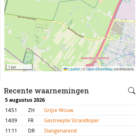
1 km
Leaflet
|
©
OpenStreetMap
contributors
Recente waarnemingen
5 augustus 2026
14:51
ZH
Grijze Wouw
14:09
FR
Gestreepte Strandloper
11:11
DR
Slangenarend