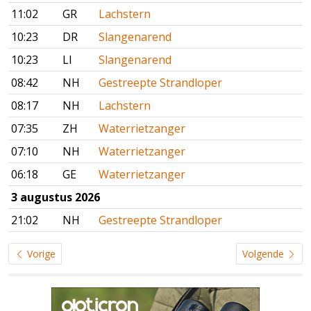
11:02
GR
Lachstern
10:23
DR
Slangenarend
10:23
LI
Slangenarend
08:42
NH
Gestreepte Strandloper
08:17
NH
Lachstern
07:35
ZH
Waterrietzanger
07:10
NH
Waterrietzanger
06:18
GE
Waterrietzanger
3 augustus 2026
21:02
NH
Gestreepte Strandloper
Vorige
Volgende