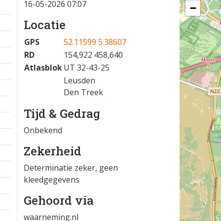
16-05-2026 07:07
−
Locatie
GPS
52.11599 5.38607
RD
154,922 458,640
Atlasblok
UT 32-43-25
Leusden
Den Treek
Tijd & Gedrag
Onbekend
Zekerheid
Determinatie zeker, geen
kleedgegevens
Gehoord via
waarneming.nl