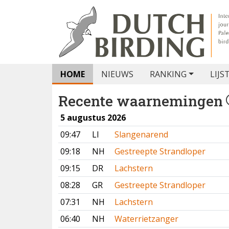
HOME
NIEUWS
RANKING
LIJS
Recente waarnemingen
5 augustus 2026
09:47
LI
Slangenarend
09:18
NH
Gestreepte Strandloper
09:15
DR
Lachstern
08:28
GR
Gestreepte Strandloper
07:31
NH
Lachstern
06:40
NH
Waterrietzanger