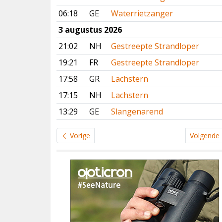
06:18
GE
Waterrietzanger
3 augustus 2026
21:02
NH
Gestreepte Strandloper
19:21
FR
Gestreepte Strandloper
17:58
GR
Lachstern
17:15
NH
Lachstern
13:29
GE
Slangenarend
Vorige
Volgende