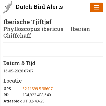
Dutch Bird Alerts
Iberische Tjiftjaf
Phylloscopus ibericus
· Iberian
Chiffchaff
Datum & Tijd
16-05-2026 07:07
Locatie
GPS
52.11599 5.38607
RD
154,922 458,640