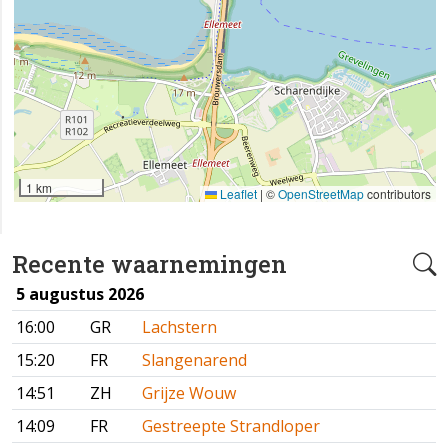
1 km
Leaflet
|
©
OpenStreetMap
contributors
Recente waarnemingen
5 augustus 2026
16:00
GR
Lachstern
15:20
FR
Slangenarend
14:51
ZH
Grijze Wouw
14:09
FR
Gestreepte Strandloper