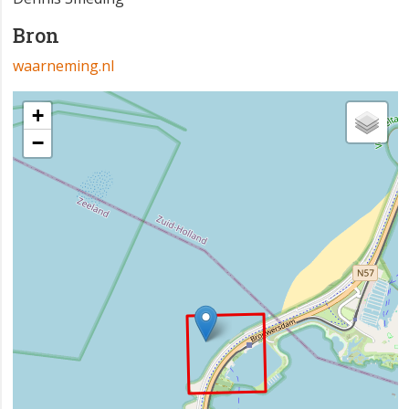
Bron
waarneming.nl
+
−