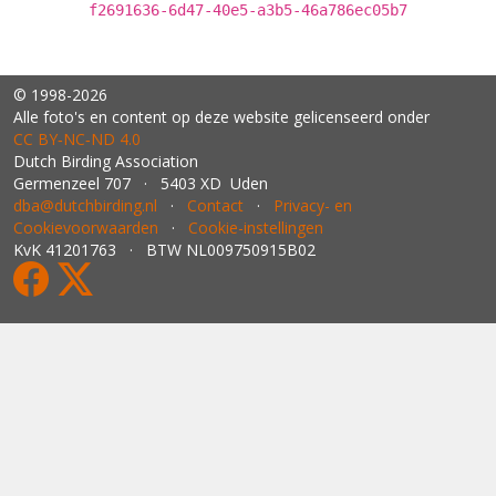
f2691636-6d47-40e5-a3b5-46a786ec05b7
© 1998-2026
Alle foto's en content op deze website gelicenseerd onder
CC BY‑NC‑ND 4.0
Dutch Birding Association
Germenzeel 707 · 5403 XD Uden
dba@dutchbirding.nl
·
Contact
·
Privacy- en
Cookievoorwaarden
·
Cookie-instellingen
KvK 41201763 · BTW NL009750915B02