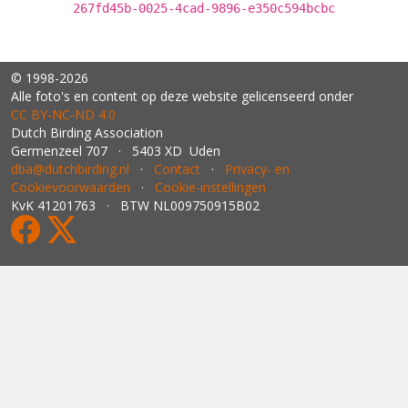
267fd45b-0025-4cad-9896-e350c594bcbc
© 1998-2026
Alle foto's en content op deze website gelicenseerd onder
CC BY‑NC‑ND 4.0
Dutch Birding Association
Germenzeel 707 · 5403 XD Uden
dba@dutchbirding.nl
·
Contact
·
Privacy- en
Cookievoorwaarden
·
Cookie-instellingen
KvK 41201763 · BTW NL009750915B02