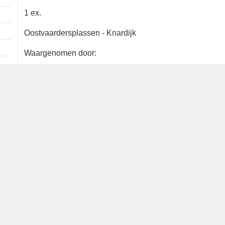
Extra informatie
1 ex.
Oostvaardersplassen - Knardijk
Waargenomen door:
Joost Bouwmeester
Bron
waarneming.nl
Dutch Birding Association
Germenzeel 707 · 5403 XD Uden
dutchbirdalerts@dutchbirding.nl
·
Contact
·
Privacy- en C
instellingen