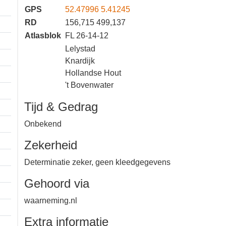
GPS
52.47996 5.41245
RD
156,715 499,137
Atlasblok
FL 26-14-12
Lelystad
Knardijk
Hollandse Hout
't Bovenwater
Tijd & Gedrag
Onbekend
Zekerheid
Determinatie zeker, geen
kleedgegevens
Gehoord via
waarneming.nl
1 km