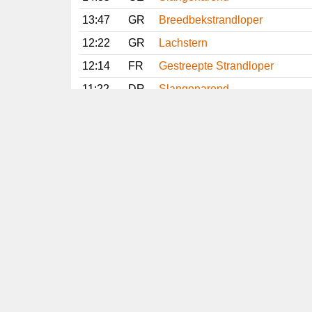
13:47
GR
Breedbekstrandloper
12:22
GR
Lachstern
12:14
FR
Gestreepte Strandloper
11:22
DR
Slangenarend
10:20
LI
Slangenarend
10:16
NH
Lachstern
Vorige
Volgende
Copyright
© 2005-2026
Alle foto's en content en content op deze website
gelicenseerd onder
CC BY‑NC‑ND 4.0