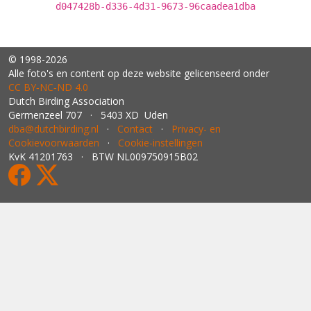
d047428b-d336-4d31-9673-96caadea1dba
© 1998-2026
Alle foto's en content op deze website gelicenseerd onder
CC BY‑NC‑ND 4.0
Dutch Birding Association
Germenzeel 707 · 5403 XD Uden
dba@dutchbirding.nl
·
Contact
·
Privacy- en
Cookievoorwaarden
·
Cookie-instellingen
KvK 41201763 · BTW NL009750915B02