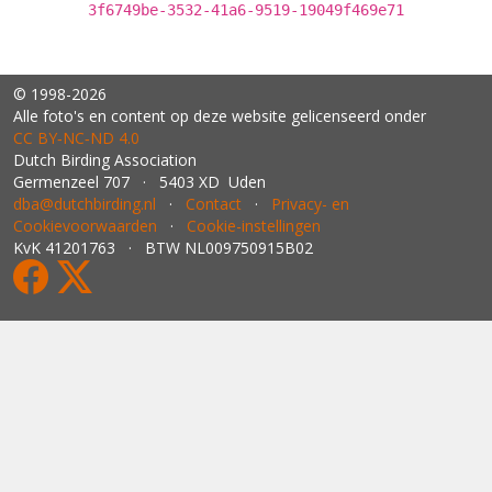
3f6749be-3532-41a6-9519-19049f469e71
© 1998-2026
Alle foto's en content op deze website gelicenseerd onder
CC BY‑NC‑ND 4.0
Dutch Birding Association
Germenzeel 707 · 5403 XD Uden
dba@dutchbirding.nl
·
Contact
·
Privacy- en
Cookievoorwaarden
·
Cookie-instellingen
KvK 41201763 · BTW NL009750915B02