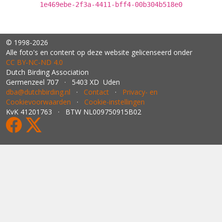
1e469ebe-2f3a-4411-bff4-00b304b518e0
© 1998-2026
Alle foto's en content op deze website gelicenseerd onder
CC BY‑NC‑ND 4.0
Dutch Birding Association
Germenzeel 707 · 5403 XD Uden
dba@dutchbirding.nl
·
Contact
·
Privacy- en
Cookievoorwaarden
·
Cookie-instellingen
KvK 41201763 · BTW NL009750915B02