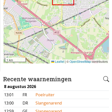
1 km
Leaflet
|
©
OpenStreetMap
contributors
Recente waarnemingen
8 augustus 2026
13:01
FR
Poelruiter
13:00
DR
Slangenarend
12:59
GE
Slangenarend