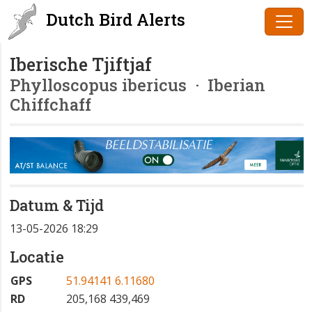
Dutch Bird Alerts
Iberische Tjiftjaf
Phylloscopus ibericus
· Iberian
Chiffchaff
Datum & Tijd
13-05-2026 18:29
Locatie
GPS
51.94141 6.11680
RD
205,168 439,469