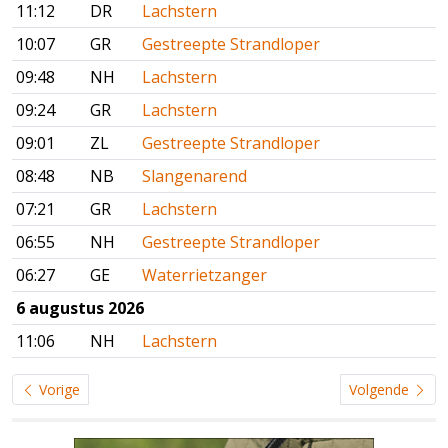
11:12
DR
Lachstern
10:07
GR
Gestreepte Strandloper
09:48
NH
Lachstern
09:24
GR
Lachstern
09:01
ZL
Gestreepte Strandloper
08:48
NB
Slangenarend
07:21
GR
Lachstern
06:55
NH
Gestreepte Strandloper
06:27
GE
Waterrietzanger
6 augustus 2026
11:06
NH
Lachstern
Vorige
Volgende