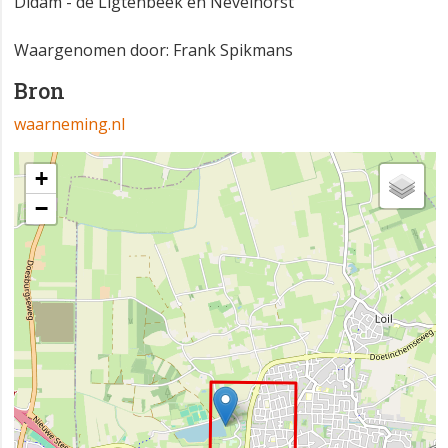
Didam - de Ligtenbeek en Nevelhorst
Waargenomen door: Frank Spikmans
Bron
waarneming.nl
+
−