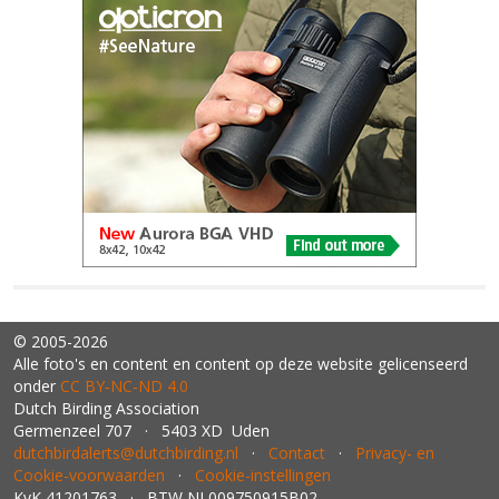
© 2005-2026
Alle foto's en content en content op deze website gelicenseerd
onder
CC BY‑NC‑ND 4.0
Dutch Birding Association
Germenzeel 707 · 5403 XD Uden
dutchbirdalerts@dutchbirding.nl
·
Contact
·
Privacy- en
Cookie-voorwaarden
·
Cookie-instellingen
KvK 41201763 · BTW NL009750915B02