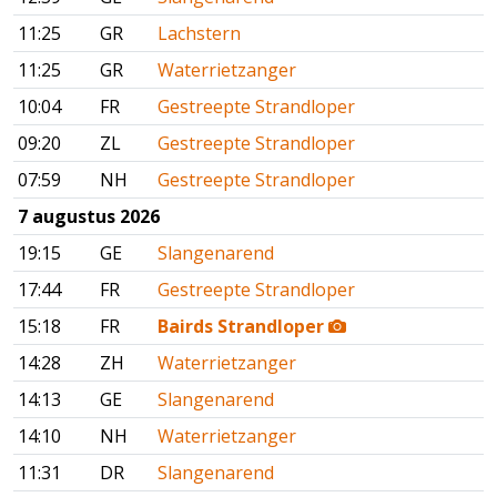
11:25
GR
Lachstern
11:25
GR
Waterrietzanger
10:04
FR
Gestreepte Strandloper
09:20
ZL
Gestreepte Strandloper
07:59
NH
Gestreepte Strandloper
7 augustus 2026
19:15
GE
Slangenarend
17:44
FR
Gestreepte Strandloper
15:18
FR
Bairds Strandloper
14:28
ZH
Waterrietzanger
14:13
GE
Slangenarend
14:10
NH
Waterrietzanger
11:31
DR
Slangenarend