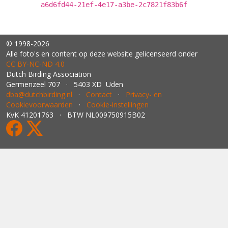
a6d6fd44-21ef-4e17-a3be-2c7821f83b6f
© 1998-2026
Alle foto's en content op deze website gelicenseerd onder
CC BY‑NC‑ND 4.0
Dutch Birding Association
Germenzeel 707 · 5403 XD Uden
dba@dutchbirding.nl
·
Contact
·
Privacy- en
Cookievoorwaarden
·
Cookie-instellingen
KvK 41201763 · BTW NL009750915B02