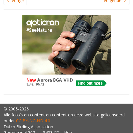
Vorige
Volgende
© 2005-2026
Alle foto's en content en content op deze website gelicenseerd
onder
CC BY‑NC‑ND 4.0
Dutch Birding Association
Germenzeel 707 · 5403 XD Uden