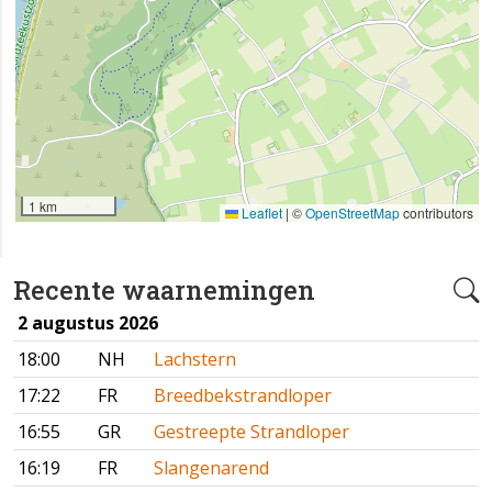
1 km
Leaflet
|
©
OpenStreetMap
contributors
Recente waarnemingen
2 augustus 2026
18:00
NH
Lachstern
17:22
FR
Breedbekstrandloper
16:55
GR
Gestreepte Strandloper
16:19
FR
Slangenarend