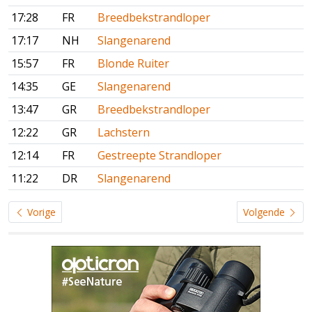
17:28
FR
Breedbekstrandloper
17:17
NH
Slangenarend
15:57
FR
Blonde Ruiter
14:35
GE
Slangenarend
13:47
GR
Breedbekstrandloper
12:22
GR
Lachstern
12:14
FR
Gestreepte Strandloper
11:22
DR
Slangenarend
Vorige
Volgende