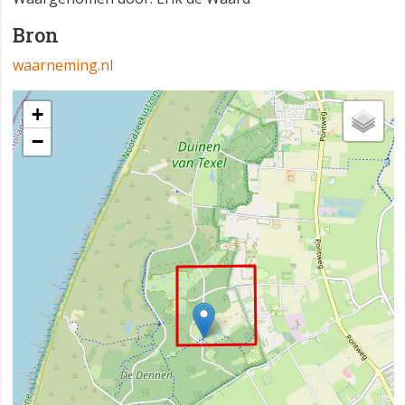
Bron
waarneming.nl
+
−