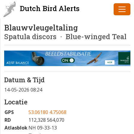
Dutch Bird Alerts
Blauwvleugeltaling
Spatula discors
· Blue-winged Teal
Datum & Tijd
14-05-2026 08:24
Locatie
GPS
53.06180 4.75068
RD
112,328 564,070
Atlasblok
NH 09-33-13