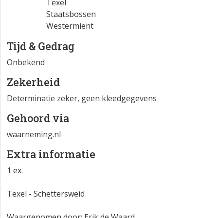
Texel
Staatsbossen
Westermient
Tijd & Gedrag
Onbekend
Zekerheid
Determinatie zeker, geen kleedgegevens
Gehoord via
waarneming.nl
Extra informatie
1 ex.
Texel - Schettersweid
Waargenomen door: Erik de Waard