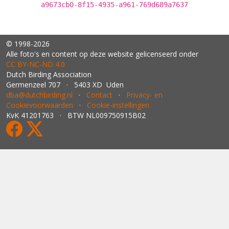
a9673cb0-8f15-4935-a961-769d689a7637
© 1998-2026
Alle foto's en content op deze website gelicenseerd onder
CC BY‑NC‑ND 4.0
Dutch Birding Association
Germenzeel 707 · 5403 XD Uden
dba@dutchbirding.nl
·
Contact
·
Privacy- en
Cookievoorwaarden
·
Cookie-instellingen
KvK 41201763 · BTW NL009750915B02