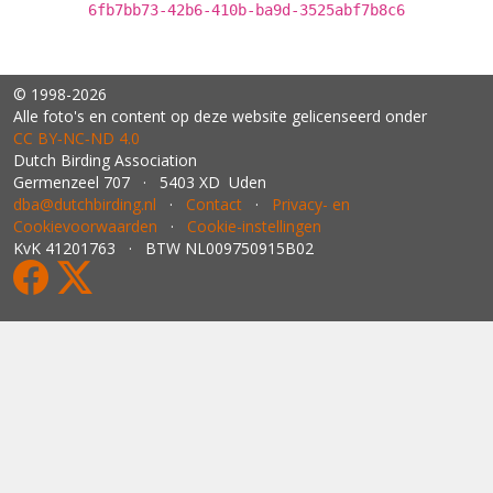
6fb7bb73-42b6-410b-ba9d-3525abf7b8c6
© 1998-2026
Alle foto's en content op deze website gelicenseerd onder
CC BY‑NC‑ND 4.0
Dutch Birding Association
Germenzeel 707 · 5403 XD Uden
dba@dutchbirding.nl
·
Contact
·
Privacy- en
Cookievoorwaarden
·
Cookie-instellingen
KvK 41201763 · BTW NL009750915B02