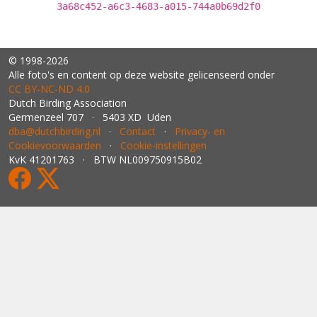
3a68c452-a6c3-4683-a015-744a0b69d2f0
© 1998-2026
Alle foto's en content op deze website gelicenseerd onder
CC BY‑NC‑ND 4.0
Dutch Birding Association
Germenzeel 707 · 5403 XD Uden
dba@dutchbirding.nl
·
Contact
·
Privacy- en
Cookievoorwaarden
·
Cookie-instellingen
KvK 41201763 · BTW NL009750915B02