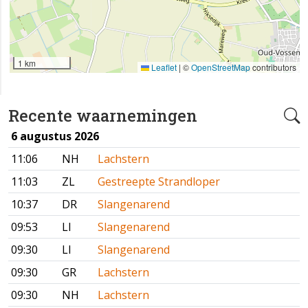
1 km
Leaflet
|
©
OpenStreetMap
contributors
Recente waarnemingen
6 augustus 2026
11:06
NH
Lachstern
11:03
ZL
Gestreepte Strandloper
10:37
DR
Slangenarend
09:53
LI
Slangenarend
09:30
LI
Slangenarend
09:30
GR
Lachstern
09:30
NH
Lachstern