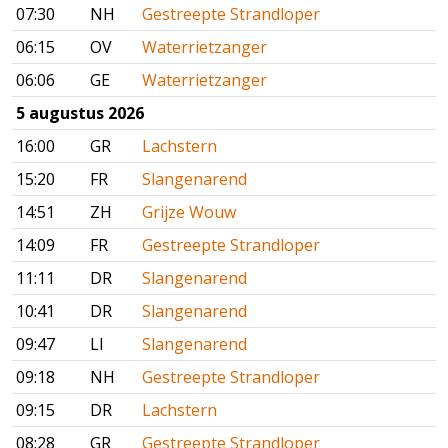
07:30
NH
Gestreepte Strandloper
06:15
OV
Waterrietzanger
06:06
GE
Waterrietzanger
5 augustus 2026
16:00
GR
Lachstern
15:20
FR
Slangenarend
14:51
ZH
Grijze Wouw
14:09
FR
Gestreepte Strandloper
11:11
DR
Slangenarend
10:41
DR
Slangenarend
09:47
LI
Slangenarend
09:18
NH
Gestreepte Strandloper
09:15
DR
Lachstern
08:28
GR
Gestreepte Strandloper