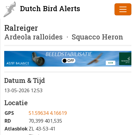
Dutch Bird Alerts
Ralreiger
Ardeola ralloides
· Squacco Heron
Datum & Tijd
13-05-2026 12:53
Locatie
GPS
51.59634 4.16619
RD
70,399 401,535
Atlasblok
ZL 43-53-41