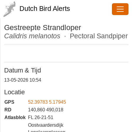
Dutch Bird Alerts
Gestreepte Strandloper
Calidris melanotos
· Pectoral
Sandpiper
Datum & Tijd
13-05-2026 10:54
Locatie
GPS
52.39783 5.17945
RD
140,860 490,018
Atlasblok
FL 26-21-51