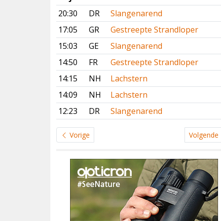
20:30
DR
Slangenarend
17:05
GR
Gestreepte Strandloper
15:03
GE
Slangenarend
14:50
FR
Gestreepte Strandloper
14:15
NH
Lachstern
14:09
NH
Lachstern
12:23
DR
Slangenarend
Vorige
Volgende