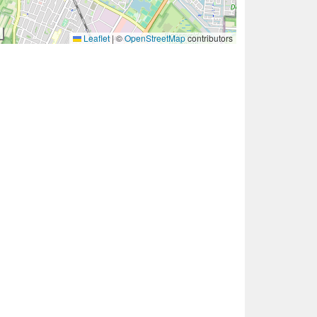
Leaflet
|
©
OpenStreetMap
contributors