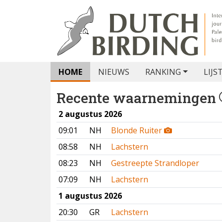
HOME
NIEUWS
RANKING
LIJS
Recente waarnemingen
2 augustus 2026
09:01
NH
Blonde Ruiter
08:58
NH
Lachstern
08:23
NH
Gestreepte Strandloper
07:09
NH
Lachstern
1 augustus 2026
20:30
GR
Lachstern