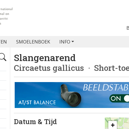
TEN
SMOELENBOEK
INFO
Slangenarend
Circaetus gallicus
· Short-to
Datum & Tijd
+