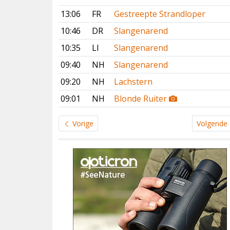
13:06
FR
Gestreepte Strandloper
10:46
DR
Slangenarend
10:35
LI
Slangenarend
09:40
NH
Slangenarend
09:20
NH
Lachstern
09:01
NH
Blonde Ruiter
Vorige
Volgende