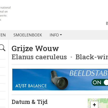
TEN
SMOELENBOEK
INFO
Grijze Wouw
Elanus caeruleus
· Black-win
Datum & Tijd
+