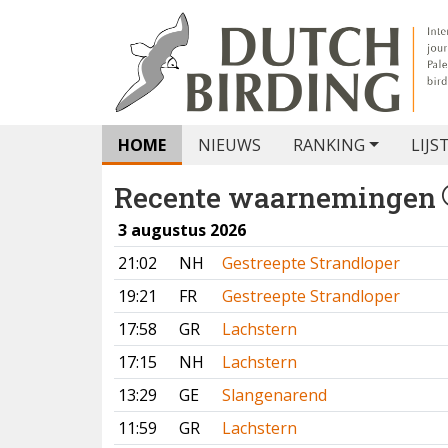
HOME
NIEUWS
RANKING
LIJS
Recente waarnemingen
3 augustus 2026
21:02
NH
Gestreepte Strandloper
19:21
FR
Gestreepte Strandloper
17:58
GR
Lachstern
17:15
NH
Lachstern
13:29
GE
Slangenarend
11:59
GR
Lachstern