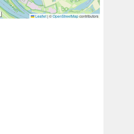
Leaflet
|
©
OpenStreetMap
contributors